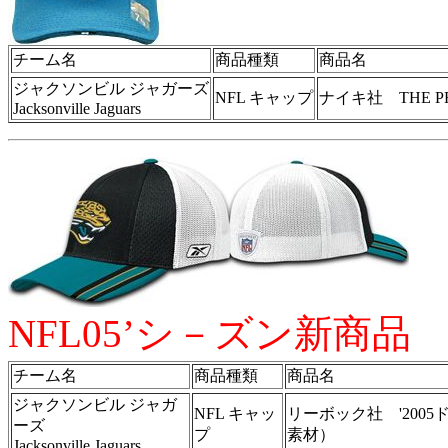
チーム名
商品種類
商品名
ジャクソンビル ジャガーズ
NFL キャップ
ナイキ社 THE P
Jacksonville Jaguars
NFL05’シ－ズン新商品
チーム名
商品種類
商品名
ジャクソンビル ジャガ
NFL キャッ
リーボック社 '200
ーズ
プ
素材）
Jacksonville Jaguars