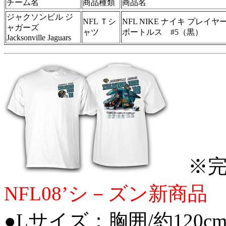
チーム名
商品種類
商品名
ジャクソンビル ジ
NFL Ｔシ
NFL NIKE ナイキ プレ
ャガーズ
ャツ
ボートルス #5（黒）
Jacksonville Jaguars
※完
NFL08’シ－ズン新商品
●Lサイズ：胸囲/約120cm