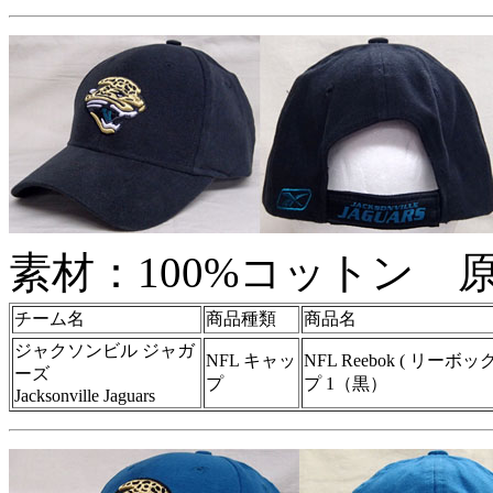
素材：100%コットン
チーム名
商品種類
商品名
ジャクソンビル ジャガ
NFL キャッ
NFL Reebok ( リー
ーズ
プ
プ 1（黒）
Jacksonville Jaguars