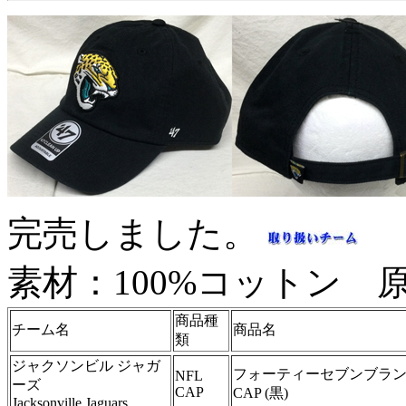
完売しました。
素材：100%コットン 
商品種
チーム名
商品名
類
ジャクソンビル ジャガ
フォーティーセブンブランド
NFL
ーズ
CAP
CAP (黒)
Jacksonville Jaguars