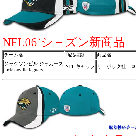
NFL06’シ－ズン新商品
チーム名
商品種類
商品名
ジャクソンビル ジャガーズ
NFL キャップ
リーボック社 '0
Jacksonville Jaguars