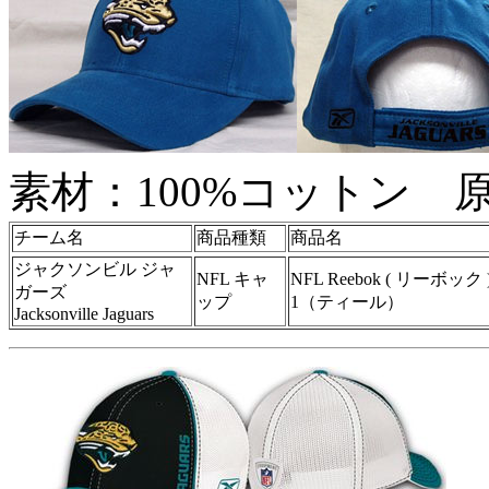
素材：100%コットン
チーム名
商品種類
商品名
ジャクソンビル ジャ
NFL キャ
NFL Reebok ( リーボ
ガーズ
ップ
1（ティール）
Jacksonville Jaguars