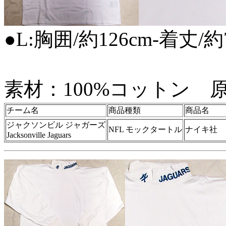
●L:胸囲/約126cm-着丈/約
素材：100%コットン 
チーム名
商品種類
商品名
ジャクソンビル ジャガーズ
NFL モックタートル
ナイキ社 
Jacksonville Jaguars