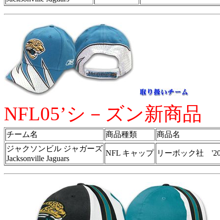
NFL05’シ－ズン新商品
チーム名
商品種類
商品名
ジャクソンビル ジャガーズ
NFL キャップ
リーボック社 '20
Jacksonville Jaguars