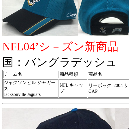
NFL04’シ－ズン新商品
国：バングラデッシュ
チーム名
商品種類
商品名
ジャクソンビル ジャガー
NFL キャッ
リーボック '200
ズ
プ
CAP
Jacksonville Jaguars