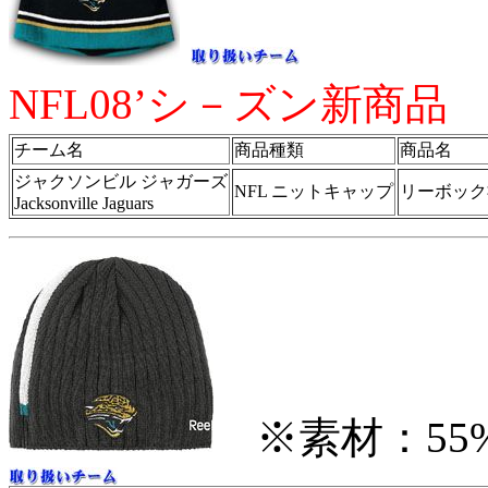
NFL08’シ－ズン新商品
チーム名
商品種類
商品名
ジャクソンビル ジャガーズ
NFL ニットキャップ
リーボック社
Jacksonville Jaguars
※素材：55%