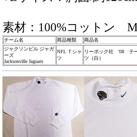
素材：100%コットン M
チーム名
商品種類
商品名
ジャクソンビル ジャガ
NFL Ｔシャ
リーボック社 '08 
ーズ
ツ
ツ（白）
Jacksonville Jaguars