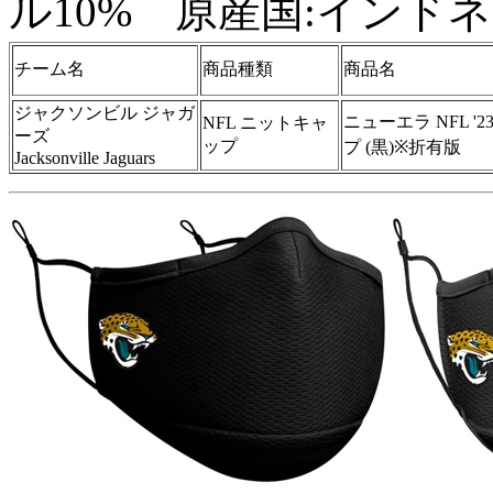
ル10% 原産国:インド
チーム名
商品種類
商品名
ジャクソンビル ジャガ
ニューエラ NFL 
NFL ニットキャ
ーズ
ップ
プ (黒)※折有版
Jacksonville Jaguars