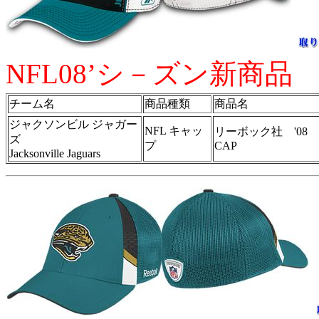
NFL08’シ－ズン新商品
チーム名
商品種類
商品名
ジャクソンビル ジャガー
NFL キャッ
リーボック社 '08
ズ
プ
CAP
Jacksonville Jaguars