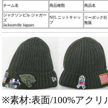
チーム名
商品種類
商品名
ジャクソンビル ジャガー
NFL ニットキャッ
リーボック社 
ズ
プ
無版
Jacksonville Jaguars
※素材:表面/100%アク