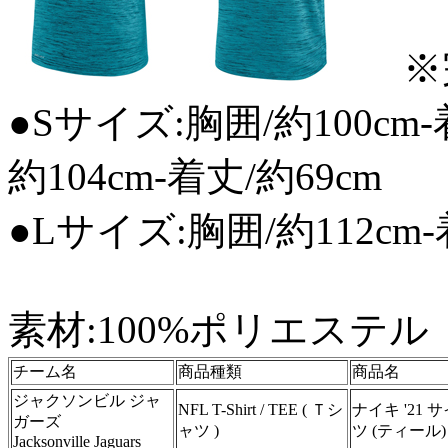
※
●Sサイズ:胸囲/約100cm-
約104cm-着丈/約69cm
●Lサイズ:胸囲/約112cm-
素材:100%ポリエステ
チーム名
商品種類
商品名
ジャクソンビル ジャ
NFL T-Shirt / TEE ( Ｔシ
ナイキ '21
ガーズ
ャツ )
ツ (ティール)
Jacksonville Jaguars