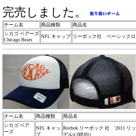
完売しました。
チーム名
商品種類
商品名
シカゴ ベアーズ
NFL キャップ
リーボック社 ベーシックロ
Chicago Bears
チーム名
商品種類
商品名
シカゴ ベア
NFL キャッ
Reebok リーボック 社 '2011 
ーズ
プ
デル)/ (紺/白)