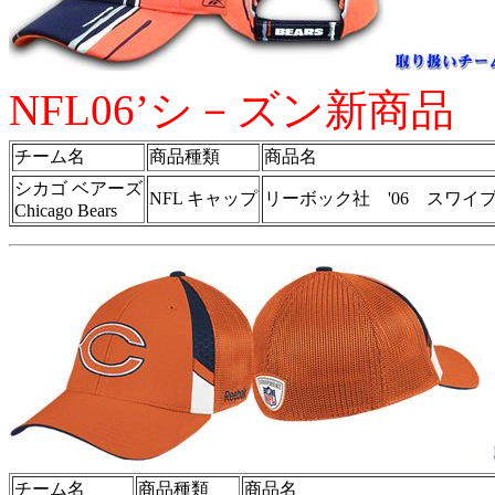
NFL06’シ－ズン新商品
チーム名
商品種類
商品名
シカゴ ベアーズ
NFL キャップ
リーボック社 '06 スワイプ
Chicago Bears
チーム名
商品種類
商品名