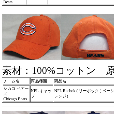
Bears
素材：100%コットン 
チーム名
商品種類
商品名
シカゴ ベアー
NFL キャッ
NFL Reebok ( リーボック )
ズ
プ
レンジ）
Chicago Bears