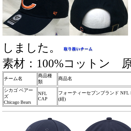
しました。
素材：100%コットン 
商品種
チーム名
商品名
類
シカゴ ベアー
フォーティーセブンブランド NFL 
NFL
ズ
CAP
(紺)
Chicago Bears