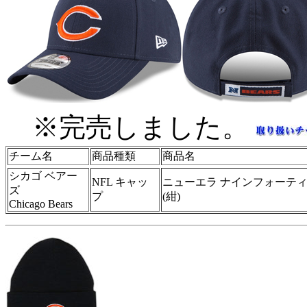
※完売しました。
チーム名
商品種類
商品名
シカゴ ベアー
NFL キャッ
ニューエラ ナインフォーテ
ズ
プ
(紺)
Chicago Bears