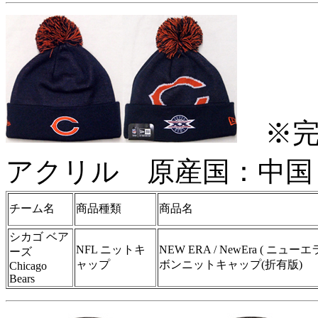
※完売
アクリル 原産国：中
チーム名
商品種類
商品名
シカゴ ベア
NFL ニットキ
NEW ERA / NewEra ( ニューエ
ーズ
ャップ
ボンニットキャップ(折有版)
Chicago
Bears