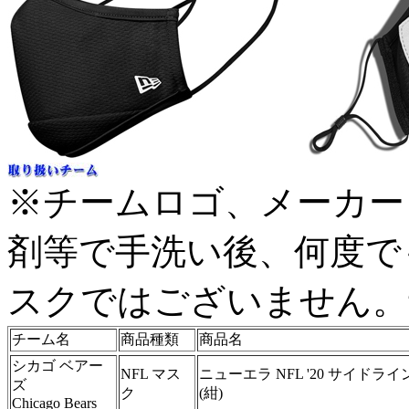
※チームロゴ、メーカー
剤等で手洗い後、何度で
スクではございません。
チーム名
商品種類
商品名
シカゴ ベアー
NFL マス
ニューエラ NFL '20 サイド
ズ
ク
(紺)
Chicago Bears