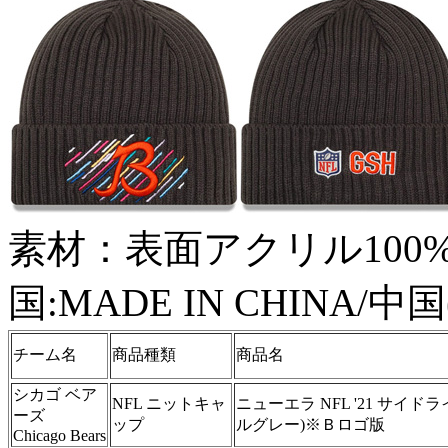
素材：表面アクリル100%
国:MADE IN CHINA/
チーム名
商品種類
商品名
シカゴ ベア
NFL ニットキャ
ニューエラ NFL '21 サイ
ーズ
ップ
ルグレー)※Ｂロゴ版
Chicago Bears