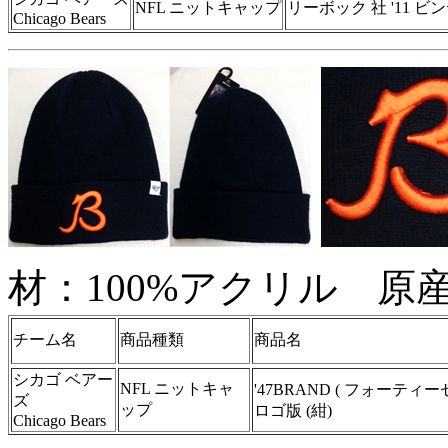
NFL ニットキャップ
リーボック 社 '11 ビ
Chicago Bears
材：100%アクリル 原
チーム名
商品種類
商品名
シカゴ ベアー
NFL ニットキャ
'47BRAND ( フォーティー
ズ
ップ
ロゴ版 (紺)
Chicago Bears