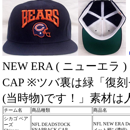
NEW ERA ( ニューエラ )
CAP ※ツバ裏は緑「復
(当時物)です！」素材は人
チーム名
商品種類
商品名
シカゴ ベア
NFL NEW ERA Dea
NFL DEADSTOCK
ーズ
SNAPBACK CAP
メット柄" (濃紺)